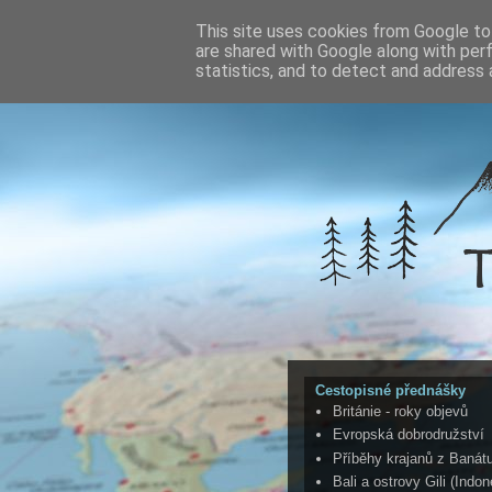
This site uses cookies from Google to 
are shared with Google along with per
statistics, and to detect and address 
Cestopisné přednášky
Británie - roky objevů
Evropská dobrodružství
Příběhy krajanů z Banát
Bali a ostrovy Gili (Indon