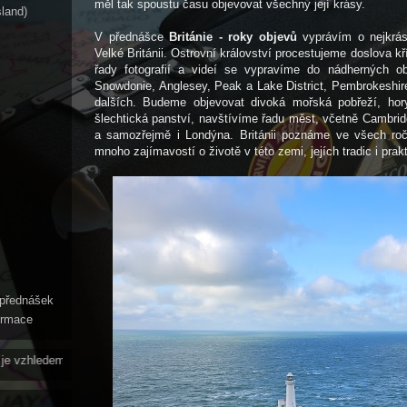
měl tak spoustu času objevovat všechny její krásy.
sland)
V přednášce
Británie - roky objevů
vyprávím o nejkrás
Velké Británii. Ostrovní království procestujeme doslova k
řady fotografií a videí se vypravíme do nádherných ob
Snowdonie, Anglesey, Peak a Lake District, Pembrokeshi
dalších. Budeme objevovat divoká mořská pobřeží, hor
šlechtická panství, navštívíme řadu měst, včetně Cambrid
a samozřejmě i Londýna. Británii poznáme ve všech ro
mnoho zajímavostí o životě v této zemi, jejích tradic i prak
přednášek
formace
mu věku, vystupování a zaujetí pro věc tím správným vzorem - zejména pro ml