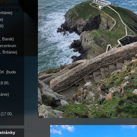
ritánie)
e)
li)
, Banát)
orcentrum
, Británie)
Orl. (bude
18:00,
tánie)
 (17:00,
 stránky