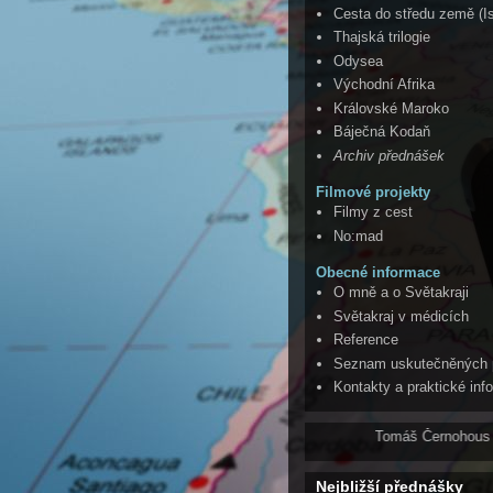
Cesta do středu země (I
Thajská trilogie
Odysea
Východní Afrika
Královské Maroko
Báječná Kodaň
Archiv přednášek
Filmové projekty
Filmy z cest
No:mad
Obecné informace
O mně a o Světakraji
Světakraj v médicích
Reference
Seznam uskutečněných 
Kontakty a praktické in
Tomáš Černohous je vzhledem ke své
Nejbližší přednášky