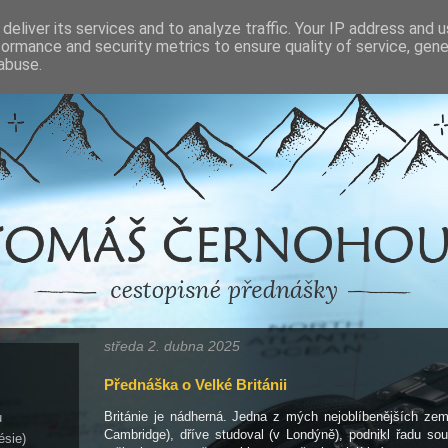
deliver its services and to analyze traffic. Your IP address and 
formance and security metrics to ensure quality of service, gen
abuse.
středa 2. dubna 2025
Přednáška o Velké Británii
Británie je nádherná. Jedna z mých nejoblíbenějších zemí
u
Cambridge), dříve studoval (v Londýně), podnikl řadu so
ésie)