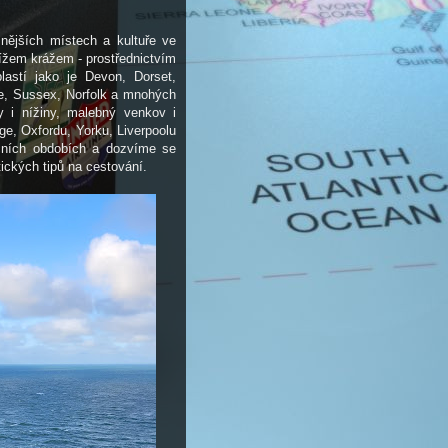
nějších místech a kultuře ve
řížem krážem - prostřednictvím
lastí jako je Devon, Dorset,
re, Sussex, Norfolk a mnohých
y i nížiny, malebný venkov i
ge, Oxfordu, Yorku, Liverpoolu
čních obdobích a dozvíme se
tických tipů na cestování.
adé. Spolupráce s ním je již, dá se říct, dlouhodobá. Všechny jeho přednášk