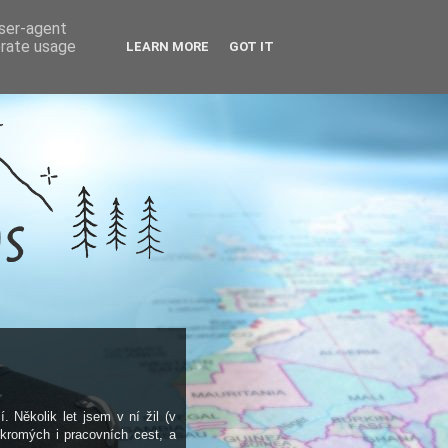
user-agent
erate usage
LEARN MORE
GOT IT
. Několik let jsem v ní žil (v
ukromých i pracovních cest, a